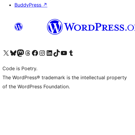
BuddyPress
↗
Visit our X (formerly Twitter) account
Visit our Bluesky account
Visit our Mastodon account
Visit our Threads account
Visit our Facebook page
Visit our Instagram account
Visit our LinkedIn account
Visit our TikTok account
Visit our YouTube channel
Visit our Tumblr account
Code is Poetry.
The WordPress® trademark is the intellectual property
of the WordPress Foundation.