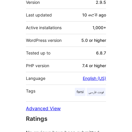
Version
2.9.5
Last updated
10 ወሮች
ago
Active installations
1,000+
WordPress version
5.0 or higher
Tested up to
6.8.7
PHP version
7.4 or higher
Language
English (US)
Tags
farsi
فونت فارسی
Advanced View
Ratings